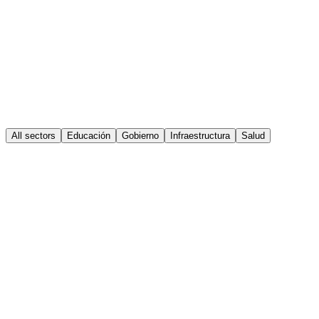
All sectors
Educación
Gobierno
Infraestructura
Salud
Educación
SENA
Salvaescalera — SENA Regional Atlántico,
Barranquilla
Suministro e instalación de plataforma salvaescaleras sobre riel
inclinado en el SENA Regional Atlántico de Barranquilla, para
garantizar la accesibilidad de personas con movilidad reducida.
View case →
Gobierno