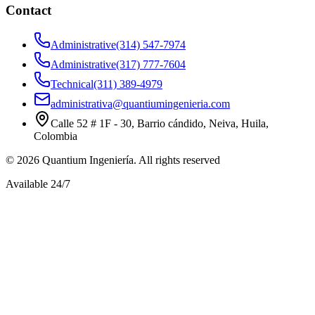
Contact
Administrative
(314) 547-7974
Administrative
(317) 777-7604
Technical
(311) 389-4979
administrativa@quantiumingenieria.com
Calle 52 # 1F - 30, Barrio cándido, Neiva, Huila,
Colombia
©
2026
Quantium Ingeniería
.
All rights reserved
Available 24/7