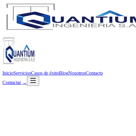
Inicio
Servicios
Casos de éxito
Blog
Nosotros
Contacto
Contactar →
Home
/
Success Stories